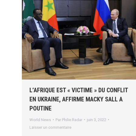
L’AFRIQUE EST « VICTIME » DU CONFLIT
EN UKRAINE, AFFIRME MACKY SALL A
POUTINE
World News
Par
Philie Radar
juin 3, 2022
Laisser un commentaire